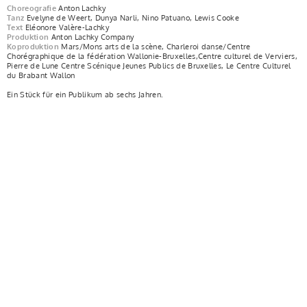
Choreografie
Anton Lachky
Tanz
Evelyne de Weert, Dunya Narli, Nino Patuano, Lewis Cooke
Text
Eléonore Valère-Lachky
Produktion
Anton Lachky Company
Koproduktion
Mars/Mons arts de la scène, Charleroi danse/Centre
Chorégraphique de la fédération Wallonie-Bruxelles,Centre culturel de Verviers,
Pierre de Lune Centre Scénique Jeunes Publics de Bruxelles, Le Centre Culturel
du Brabant Wallon
Ein Stück für ein Publikum ab sechs Jahren.