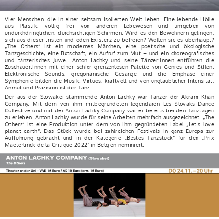
Vier Menschen, die in einer seltsam isolierten Welt leben. Eine lebende Hölle
aus Plastik, völlig frei von anderen Lebewesen und umgeben von
undurchdringlichen, durchsichtigen Schirmen. Wird es den Bewohnern gelingen,
sich aus dieser tristen und öden Existenz zu befreien? Wollen sie es überhaupt?
„The Others“ ist ein modernes Märchen, eine poetische und ökologische
Tanzgeschichte, eine Botschaft, ein Aufruf zum Mut – und ein choreografisches
und tänzerisches Juwel. Anton Lachky und seine Tänzer:innen entführen die
Zuschauer:innen mit einer schier grenzenlosen Palette von Genres und Stilen.
Elektronische Sounds, gregorianische Gesänge und die Emphase einer
Symphonie bilden die Musik. Virtuos, kraftvoll und von unglaublicher Intensität,
Anmut und Präzision ist der Tanz.
Der aus der Slowakei stammende Anton Lachky war Tänzer der Akram Khan
Company. Mit dem von ihm mitbegründeten legendären Les Slovaks Dance
Collective und mit der Anton Lachky Company war er bereits bei den Tanztagen
zu erleben. Anton Lachky wurde für seine Arbeiten mehrfach ausgezeichnet. „The
Others“ ist eine Produktion unter dem von ihm gegründeten Label „Let’s love
planet earth“. Das Stück wurde bei zahlreichen Festivals in ganz Europa zur
Aufführung gebracht und in der Kategorie „Bestes Tanzstück“ für den „Prix
Maeterlinck de la Critique 2022“ in Belgien nominiert.